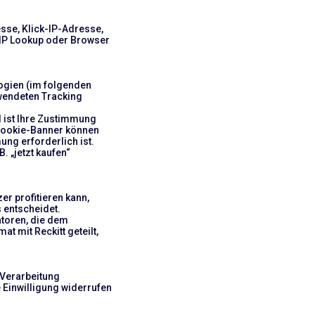
se, Klick-IP-Adresse,
o IP Lookup oder Browser
ogien (im folgenden
rwendeten Tracking
l ist Ihre Zustimmung
 Cookie-Banner können
ng erforderlich ist.
. „jetzt kaufen“
er profitieren kann,
 entscheidet.
atoren, die dem
 mit Reckitt geteilt,
 Verarbeitung
e Einwilligung widerrufen