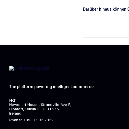
Darüber hinaus können S
The platform powering intelligent commerce.
HQ:
Newcourt House, Strandville Ave E,
Clontarf, Dublin 3, D03 F2K5
Ireland
Phone:
+353 1 902 2822