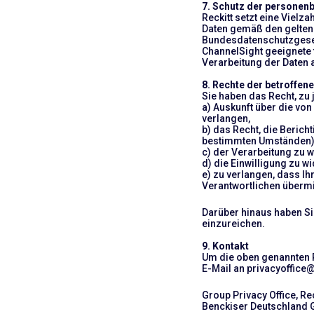
7. Schutz der personen
Reckitt setzt eine Viel
Daten gemäß den gelten
Bundesdatenschutzgesetz)
ChannelSight geeignete 
Verarbeitung der Daten
8. Rechte der betroffen
Sie haben das Recht, zu j
a) Auskunft über die vo
verlangen,
b) das Recht, die Beric
bestimmten Umständen)
c) der Verarbeitung zu 
d) die Einwilligung zu w
e) zu verlangen, dass I
Verantwortlichen übermi
Darüber hinaus haben S
einzureichen.
9. Kontakt
Um die oben genannten R
E-Mail an privacyoffice
Group Privacy Office, Re
Benckiser Deutschland G