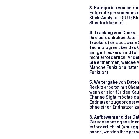
3. Kategorien von pers
Folgende personenbezog
Klick-Analytics-GUID, Kl
Standortdienste).
4. Tracking von Clicks:
Ihre persönlichen Date
Trackers) erfasst, wenn 
Technologien über das C
Einige Trackers sind für
nicht erforderlich. And
Sie entnehmen, welche A
Manche Funktionalitäten 
Funktion).
5. Weitergabe von Daten
Reckitt arbeitet mit Cha
wenn er sich für den Ka
ChannelSight möchte das
Endnutzer zugeordnet we
ohne einen Endnutzer zu 
6. Aufbewahrung der Da
Personenbezogene Identi
erforderlich ist (um agg
haben, werden Ihre per