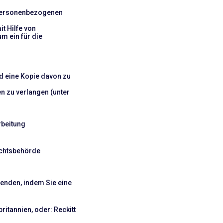
e personenbezogenen
t Hilfe von
m ein für die
nd eine Kopie davon zu
n zu verlangen (unter
rbeitung
ichtsbehörde
wenden, indem Sie eine
ritannien, oder: Reckitt
.