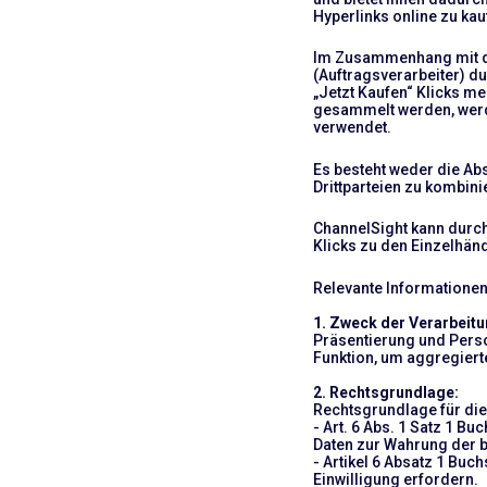
Hyperlinks online zu ka
Im Zusammenhang mit der
(Auftragsverarbeiter) d
„Jetzt Kaufen“ Klicks m
gesammelt werden, werde
verwendet.
Es besteht weder die Ab
Drittparteien zu kombini
ChannelSight kann durch
Klicks zu den Einzelhänd
Relevante Informationen
1. Zweck der Verarbeitu
Präsentierung und Perso
Funktion, um aggregierte
2. Rechtsgrundlage:
Rechtsgrundlage für die 
- Art. 6 Abs. 1 Satz 1 
Daten zur Wahrung der b
- Artikel 6 Absatz 1 Buc
Einwilligung erfordern.