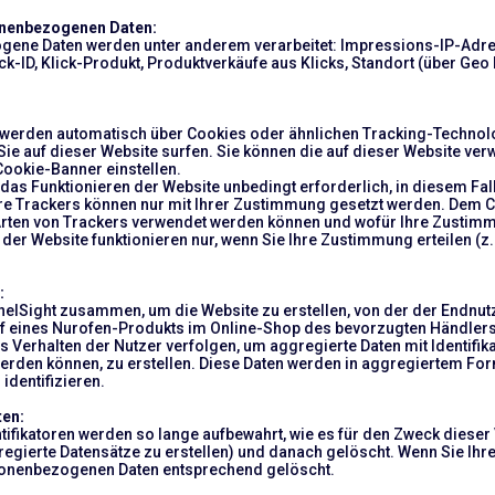
onenbezogenen Daten:
ene Daten werden unter anderem verarbeitet: Impressions-IP-Adres
ick-ID, Klick-Produkt, Produktverkäufe aus Klicks, Standort (über Ge
n werden automatisch über Cookies oder ähnlichen Tracking-Technol
Sie auf dieser Website surfen. Sie können die auf dieser Website ve
ookie-Banner einstellen.
 das Funktionieren der Website unbedingt erforderlich, in diesem Fal
ere Trackers können nur mit Ihrer Zustimmung gesetzt werden. Dem
rten von Trackers verwendet werden können und wofür Ihre Zustimmu
der Website funktionieren nur, wenn Sie Ihre Zustimmung erteilen (z.B
:
nnelSight zusammen, um die Website zu erstellen, von der der Endnutz
uf eines Nurofen-Produkts im Online-Shop des bevorzugten Händlers
 Verhalten der Nutzer verfolgen, um aggregierte Daten mit Identifik
rden können, zu erstellen. Diese Daten werden in aggregiertem Format
identifizieren.
ten:
fikatoren werden so lange aufbewahrt, wie es für den Zweck dieser
regierte Datensätze zu erstellen) und danach gelöscht. Wenn Sie Ihr
sonenbezogenen Daten entsprechend gelöscht.