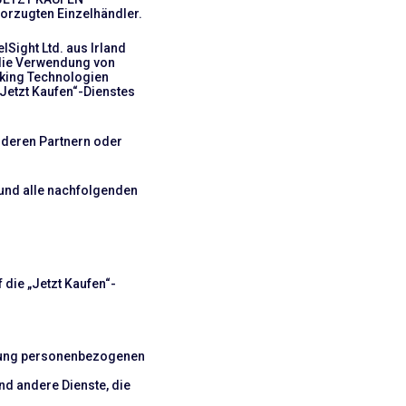
vorzugten Einzelhändler.
Sight Ltd. aus Irland
 die Verwendung von
cking Technologien
„Jetzt Kaufen“-Dienstes
nderen Partnern oder
 und alle nachfolgenden
die „Jetzt Kaufen“-
eitung personenbezogenen
nd andere Dienste, die