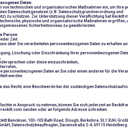
bezogenen Daten:
zahl von technischen und organisatorischen Maßnahmen ein, um Ihr
den Datenschutzgesetzen (z.B. Datenschutzgrundverordnung und
 zu schützen. Zur Unterstützung dieser Verpflichtung hat Reckitt mi
technische, physische und organisatorische Maßnahmen ergriffen, u
 angemessenes Sicherheitsniveau zu gewährleisten.
en Person:
eder Zeit:
n uns über Sie verarbeiteten personenbezogenen Daten zu erhalten u
htigung, Löschung oder Einschränkung Ihrer personenbezogenen Date
,
widersprechen oder diese einzuschränken,
iderrufen,
hre personenbezogenen Daten an Sie oder einen anderen für die Vera
ttelt werden.
ie das Recht, eine Beschwerde bei der zuständigen Datenschutzaufs
echte in Anspruch zu nehmen, können Sie sich jederzeit an Reckitt 
@reckitt.com senden oder an folgende Adresse schreiben:
ckitt Benckiser, 103-105 Bath Road, Slough, Berkshire, SL1 3UH, Großb
mbH, Datenschutzbeauftragter, Darwinstraße 2-4, 69115 Heidelberg