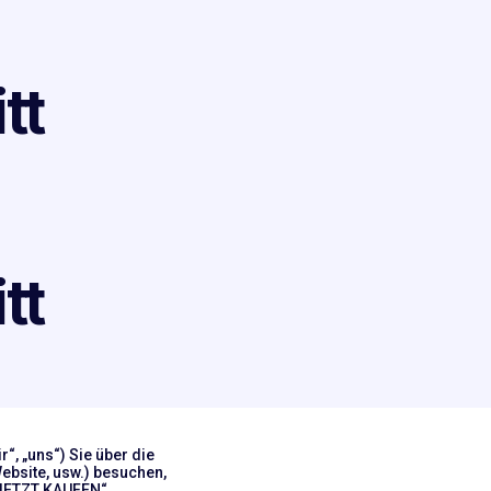
tt
tt
“, „uns“) Sie über die
ebsite, usw.) besuchen,
 „JETZT KAUFEN“